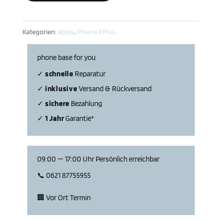
Ladebuchse
Reparatur
Kategorien:
Apple
,
iPhone 8 Plus
Menge
phone base for you
✓
schnelle
Repa­ratur
✓
inklu­sive
Versand & Rückversand
✓
sichere
Bezahlung
✓
1 Jahr
Garantie*
09:00 — 17:00 Uhr Persön­lich erreichbar
📞 0621 87755955
🏢 Vor Ort Termin