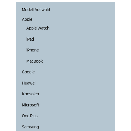
Modell Auswahl
Apple
Apple Watch
iPad
iPhone
MacBook
Google
Huawei
Konsolen
Microsoft
One Plus
Samsung