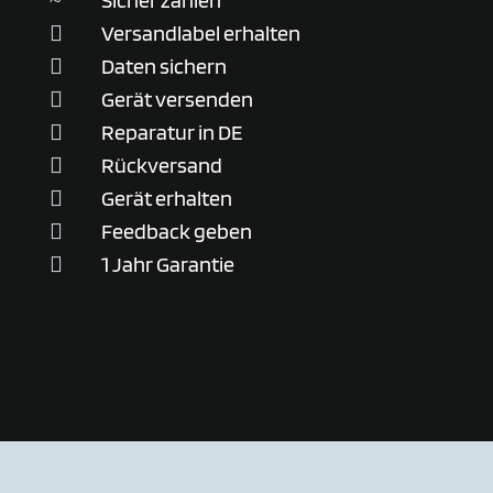
Sicher zahlen
~
Versandlabel erhalten

Daten sichern

Gerät versenden

Reparatur in DE

Rückversand

Gerät erhalten

Feedback geben

1 Jahr Garantie
