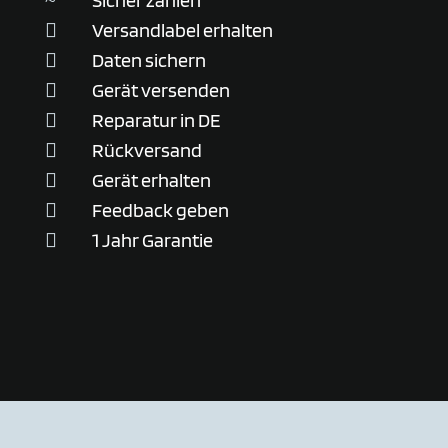
Sicher zahlen
~
Versandlabel erhalten

Daten sichern

Gerät versenden

Reparatur in DE

Rückversand

Gerät erhalten

Feedback geben

1 Jahr Garantie
