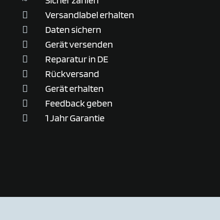
Sicher zahlen
~
Versandlabel erhalten

Daten sichern

Gerät versenden

Reparatur in DE

Rückversand

Gerät erhalten

Feedback geben

1 Jahr Garantie
