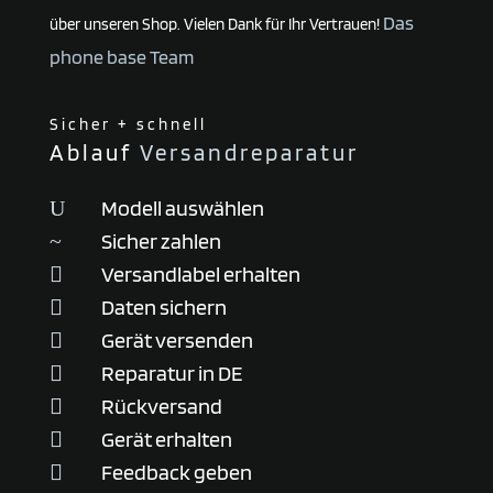
Das
über unseren Shop. Vielen Dank für Ihr Vertrauen!
phone base Team
Sicher + schnell
Ablauf
Versandreparatur
Modell auswählen
U
Sicher zahlen
~
Versandlabel erhalten

Daten sichern

Gerät versenden

Reparatur in DE

Rückversand

Gerät erhalten

Feedback geben
