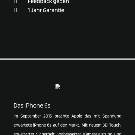
Feedback geben

1 Jahr Garantie

Das iPhone 6s
Im September 2015 brachte Apple das mit Span­nung
erwar­tete iPhone 6s auf den Markt. Mit neuem 3D-Touch,
erwei­terter Sicher­heit, verbes­serter Kame­ra­leis­tung und