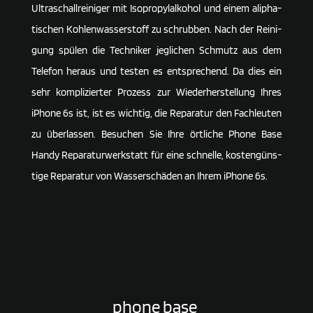
Ultra­schall­rei­niger mit Isopro­pyl­al­kohol und einem alipha­
ti­schen Kohlen­was­ser­stoff zu schrubben. Nach der Reini­
gung spülen die Tech­niker jegli­chen Schmutz aus dem
Telefon heraus und testen es entspre­chend. Da dies ein
sehr kompli­zierter Prozess zur Wieder­her­stel­lung Ihres
iPhone 6s ist, ist es wichtig, die Repa­ratur den Fach­leuten
zu über­lassen. Besu­chen Sie Ihre örtliche Phone Base
Handy Repa­ra­tur­werk­statt für eine schnelle, kosten­güns­
tige Repa­ratur von Wasser­schäden an Ihrem iPhone 6s.
phone base