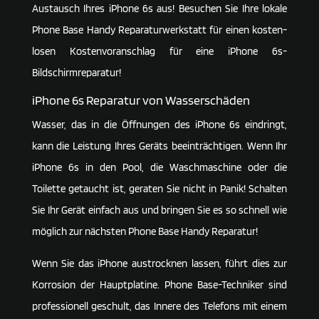
Austausch Ihres iPhone 6s aus! Besu­chen Sie Ihre lokale
Phone Base Handy Repa­ra­tur­werk­statt für einen kosten­
losen Kosten­vor­anschlag für eine iPhone 6s-
Bildschirmreparatur!
iPhone 6s Repa­ratur von Wasserschäden
Wasser, das in die Öffnungen des iPhone 6s eindringt,
kann die Leis­tung Ihres Geräts beein­träch­tigen. Wenn Ihr
iPhone 6s in den Pool, die Wasch­ma­schine oder die
Toilette getaucht ist, geraten Sie nicht in Panik! Schalten
Sie Ihr Gerät einfach aus und bringen Sie es so schnell wie
möglich zur nächsten Phone Base Handy Reparatur!
Wenn Sie das iPhone austrocknen lassen, führt dies zur
Korro­sion der Haupt­pla­tine. Phone Base-Tech­niker sind
profes­sio­nell geschult, das Innere des Tele­fons mit einem