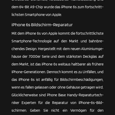
dem 64-Bit A9-Chip wurde das iPhone 6s zum fort­schritt­
lichsten Smart­phone von Apple.
iPhone 6s Bildschirm-Reparatur
Mit dem iPhone 6s von Apple kommt die fort­schritt­lichste
Smart­phone-Tech­no­logie auf den Markt und bahn­bre­
chendes Design. Herge­stellt mit dem neuen Alumi­ni­um­ge­
häuse der 7000er Serie und dem stärksten Deck­glas auf
dem Markt, ist das iPhone 6s weitaus halt­barer als frühere
iPhone-Gene­ra­tionen. Dennoch kommt es zu Unfällen, und
das iPhone 6s ist anfällig für Bild­schirm­be­schä­di­gungen,
wenn es fallen gelassen oder ohne Gehäuse getragen wird.
Glück­li­cher­weise sind Phone Base Handy-Repa­ra­tur­tech­
niker Experten für die Repa­ratur von iPhone-6s-Bild­
schirmen. Geben Sie nicht ein Vermögen für den