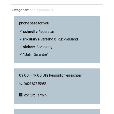
Menge
Kategorien:
Apple
,
iPhone SE
phone base for you
✓
schnelle
Repa­ratur
✓
inklu­sive
Versand & Rückversand
✓
sichere
Bezahlung
✓
1 Jahr
Garantie*
09:00 — 17:00 Uhr Persön­lich erreichbar
📞 0621 87755955
🏢 Vor Ort Termin