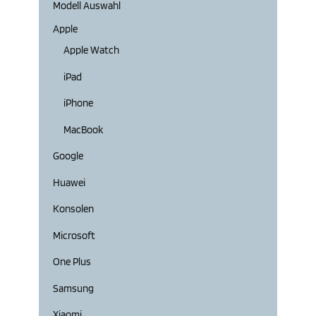
Modell Auswahl
Apple
Apple Watch
iPad
iPhone
MacBook
Google
Huawei
Konsolen
Microsoft
One Plus
Samsung
Xiaomi