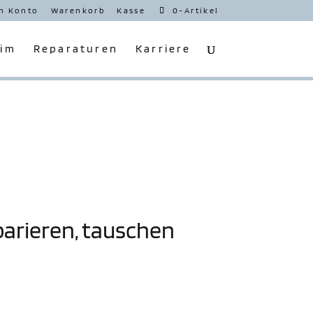
n Konto
Waren­korb
Kasse
0-Artikel
eim
Repa­ra­turen
Karriere
arieren, tauschen