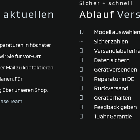
Sicher + schnell
r aktuellen
Ablauf
Ver
Modell auswähle
U
Sicher zahlen
~
Reparaturen in höchster
Versandlabel erha

ir Sie für Vor-Ort
Daten sichern

er Mail zu kontaktieren.
Gerät versenden

Reparatur in DE
lanen. Für

Rückversand

g über unseren Shop.
Gerät erhalten

base Team
Feedback geben

1 Jahr Garantie
