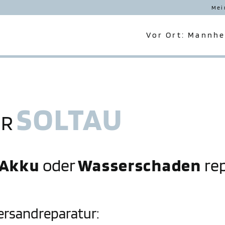
Mei
Vor Ort: Mannh
SOLTAU
UR
 Akku
oder
Wasserschaden
rep
Versandreparatur: