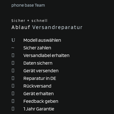
phone base Team
Sicher + schnell
Ablauf
Versandreparatur
Modell auswählen
U
Sicher zahlen
~
Versandlabel erhalten

Daten sichern

Gerät versenden

Reparatur in DE

Rückversand

Gerät erhalten

Feedback geben

1 Jahr Garantie
